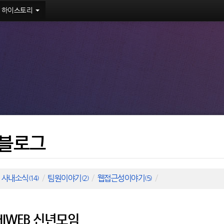
하이스토리
블로그
:
사내소식
/
팀원이야기
/
웹접근성이야기
/
(14)
(2)
(5)
 HIWEB 신년모임